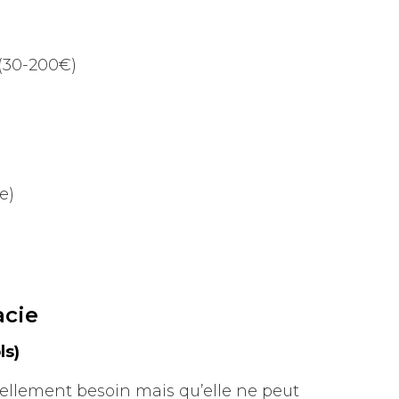
 (30-200€)
e)
acie
ls)
éellement besoin mais qu’elle ne peut