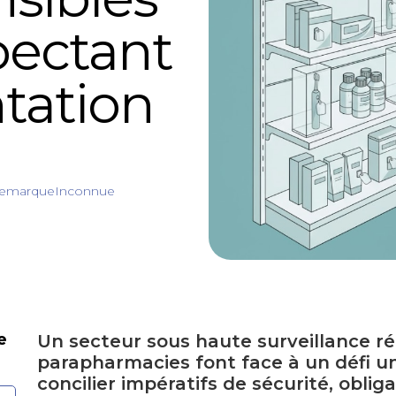
pectant
tation
emarqueInconnue
e
Un secteur sous haute surveillance r
parapharmacies font face à un défi un
concilier impératifs de sécurité, oblig