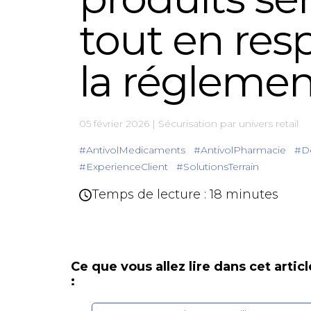
tout en res
la réglemen
05 février 2026
|
Sécurisation par univers retail
#AntivolMedicaments
#AntivolPharmacie
#D
#ExperienceClient
#SolutionsTerrain
Temps de lecture : 18 minutes
Ce que vous allez lire dans cet articl
: