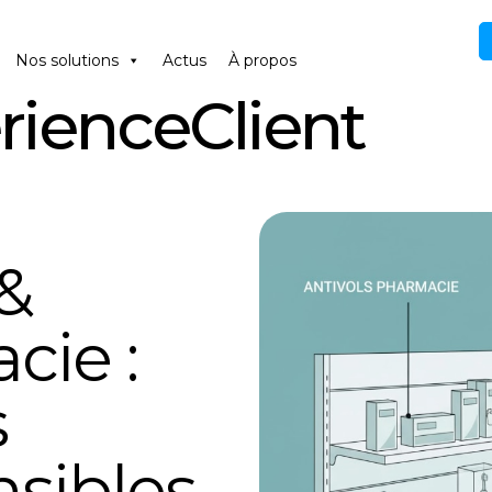
Nos solutions
Actus
À propos
rienceClient
&
cie :
s
nsibles